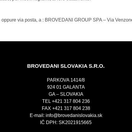
ppure via posta, a : BROVEDANI GROUP SPA – Via Venzone 9 –
BROVEDANI SLOVAKIA S.R.O.
PARKOVA 1414/8
924 01 GALANTA
GA – SLOVAKIA
TEL +421 317 804 236
FAX +421 317 804 238
E-mail:
info@brovedanislovakia.sk
IČ DPH: SK2021915665