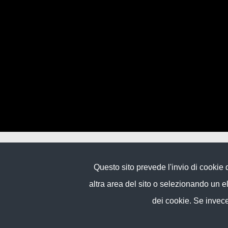
BROVEDANI GROUP S.P.A.
Questo sito prevede l'invio di cooki
VIA VENZONE 9
altra area del sito o selezionando un 
33078 SAN VITO AL TAGLIAMENTO
PN – ITALY
dei cookie. Se invece 
VAT IT01533350938
www.brovedanigroup.com