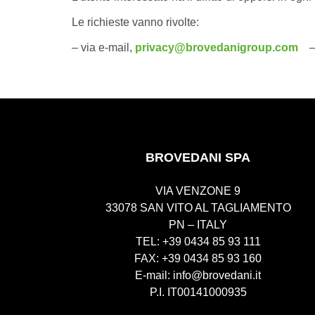
Le richieste vanno rivolte:
– via e-mail,
privacy@brovedanigroup.com
– o
BROVEDANI SPA
VIA VENZONE 9
33078 SAN VITO AL TAGLIAMENTO
PN – ITALY
TEL: +39 0434 85 93 111
FAX: +39 0434 85 93 160
E-mail:
info@brovedani.it
P.I. IT00141000935