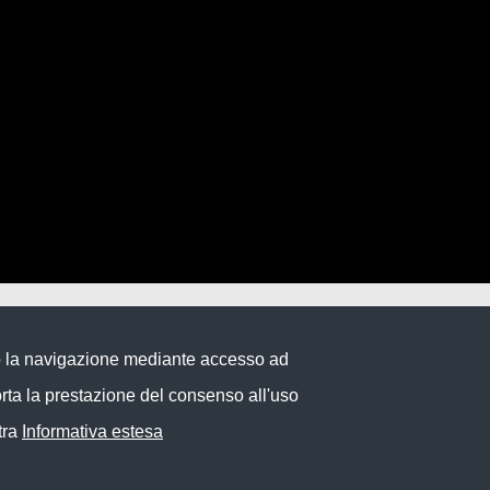
Info utili
do la navigazione mediante accesso ad
Privacy & policy
rta la prestazione del consenso all'uso
Legal Notice
Cookies
tra
Informativa estesa