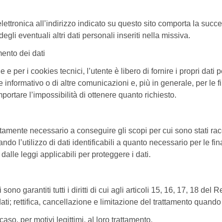
 elettronica all’indirizzo indicato su questo sito comporta la succ
gli eventuali altri dati personali inseriti nella missiva.
mento dei dati
e per i cookies tecnici, l’utente è libero di fornire i propri dati p
e informativo o di altre comunicazioni e, più in generale, per le fi
ortare l’impossibilità di ottenere quanto richiesto.
ettamente necessario a conseguire gli scopi per cui sono stati racc
 l’utilizzo di dati identificabili a quanto necessario per le finali
alle leggi applicabili per proteggere i dati.
ati sono garantiti tutti i diritti di cui agli articoli 15, 16, 17, 1
ti; rettifica, cancellazione e limitazione del trattamento quando 
 caso, per motivi legittimi, al loro trattamento.